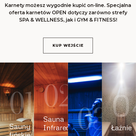
Karnety możesz wygodnie kupić on-line. Specjalna
oferta karnetów OPEN dotyczy zarówno strefy
SPA & WELLNESS, jak i GYM & FITNESS!
KUP WEJŚCIE
02
01
0
03
Sauna
Sauny
Infrared
Łaźnie
fińskie