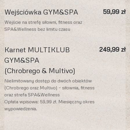
Wejściówka GYM&SPA
59,99 zł
Wejście na strefę siłowni, fitness oraz
SPA&Wellness bez limitu czasu
Karnet MULTIKLUB
249,99 zł
GYM&SPA
(Chrobrego & Multivo)
Nielimitowany dostęp do dwóch obiektów
(Chrobrego oraz Multivo) – siłownia, fitness
oraz strefa SPA&Wellness
Opłata wpisowa: 59,99 zł. Miesięczny okres
wypowiedzenia.