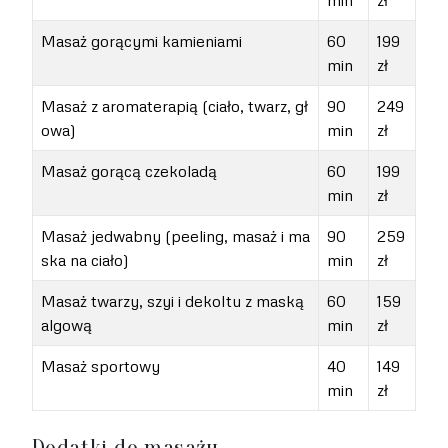
Masaż gorącymi kamieniami
60
199
min
zł
Masaż z aromaterapią (ciało, twarz, gł
90
249
owa)
min
zł
Masaż gorącą czekoladą
60
199
min
zł
Masaż jedwabny (peeling, masaż i ma
90
259
ska na ciało)
min
zł
Masaż twarzy, szyi i dekoltu z maską
60
159
algową
min
zł
Masaż sportowy
40
149
min
zł
Dodatki do masażu