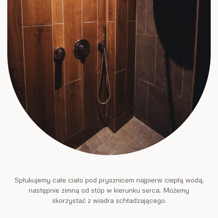
Spłukujemy całe ciało pod prysznicem najpierw ciepłą wodą,
następnie zimną od stóp w kierunku serca. Możemy
skorzystać z wiadra schładzającego.