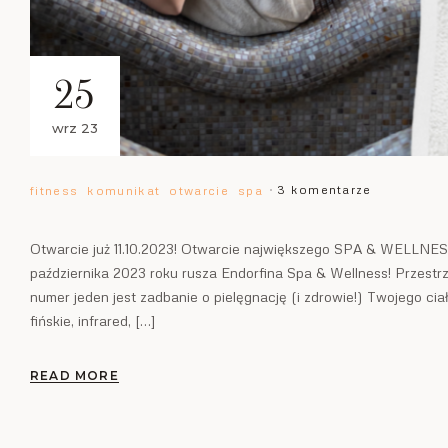
25
wrz 23
3 komentarze
fitness
komunikat
otwarcie
spa
Otwarcie już 11.10.2023! Otwarcie największego SPA & WELLNESS
października 2023 roku rusza Endorfina Spa & Wellness! Przestrz
numer jeden jest zadbanie o pielęgnację (i zdrowie!) Twojego c
fińskie, infrared, […]
READ MORE