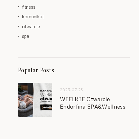
fitness
komunikat
otwarcie
spa
Popular Posts
2023-07-25
WIELKIE Otwarcie
Endorfina SPA&Wellness