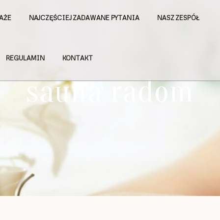
AŻE
NAJCZĘŚCIEJ ZADAWANE PYTANIA
NASZ ZESPÓŁ
REGULAMIN
KONTAKT
sauna radom