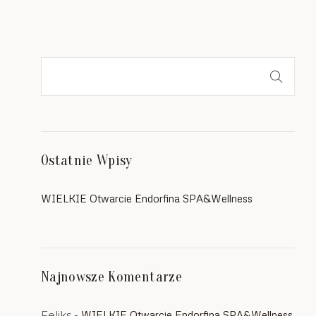
Szukaj
Ostatnie Wpisy
WIELKIE Otwarcie Endorfina SPA&Wellness
Najnowsze Komentarze
Feliks
-
WIELKIE Otwarcie Endorfina SPA&Wellness